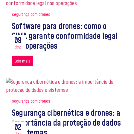
segurança com drones
Software para drones: como o
SIMA garante conformidade legal
09
nas operações
dez
Leia mais
segurança com drones
Segurança cibernética e drones: a
importância da proteção de dados
02
e sistemas
dez