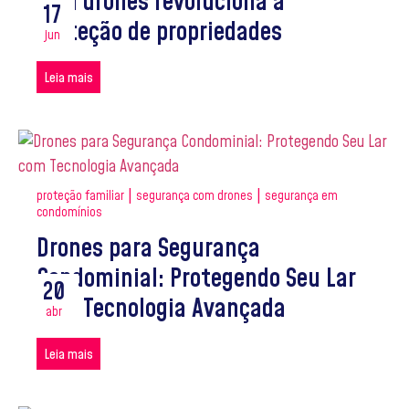
com drones revoluciona a
17
proteção de propriedades
jun
Leia mais
|
|
proteção familiar
segurança com drones
segurança em
condomínios
Drones para Segurança
Condominial: Protegendo Seu Lar
20
com Tecnologia Avançada
abr
Leia mais