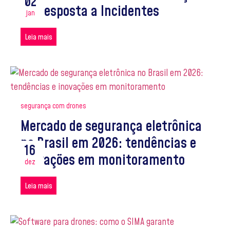
02
da Resposta a Incidentes
jan
Leia mais
segurança com drones
Mercado de segurança eletrônica
no Brasil em 2026: tendências e
16
inovações em monitoramento
dez
Leia mais