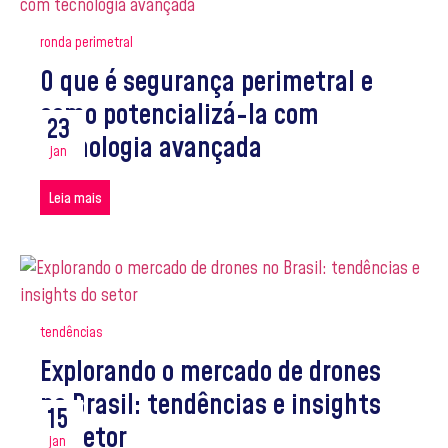
ronda perimetral
O que é segurança perimetral e
como potencializá-la com
23
tecnologia avançada
jan
Leia mais
tendências
Explorando o mercado de drones
no Brasil: tendências e insights
15
do setor
jan