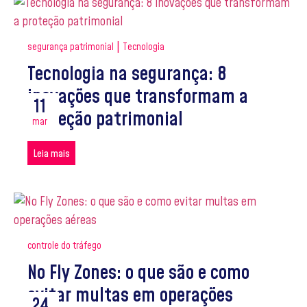
|
segurança patrimonial
Tecnologia
Tecnologia na segurança: 8
inovações que transformam a
11
proteção patrimonial
mar
Leia mais
controle do tráfego
No Fly Zones: o que são e como
evitar multas em operações
24