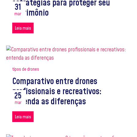
estratégias para proteger seu
31
patrimônio
mar
Leia mais
tipos de drones
Comparativo entre drones
profissionais e recreativos:
25
entenda as diferenças
mar
Leia mais