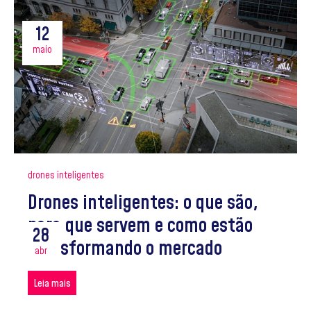
12
maio
drones inteligentes
Drones inteligentes: o que são,
para que servem e como estão
28
transformando o mercado
abr
Leia mais