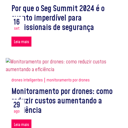
Por que o Seg Summit 2024 é o
evento imperdível para
16
profissionais de segurança
set
Leia mais
|
drones inteligentes
monitoramento por drones
Monitoramento por drones: como
reduzir custos aumentando a
29
eficiência
ago
Leia mais