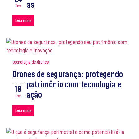
aéreas
fev
Leia mais
tecnologia de drones
Drones de segurança: protegendo
seu patrimônio com tecnologia e
10
inovação
fev
Leia mais