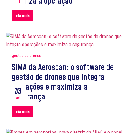
otimiza a operação
set
Leia mais
gestão de drones
SIMA da Aeroscan: o software de
gestão de drones que integra
operações e maximiza a
03
segurança
set
Leia mais